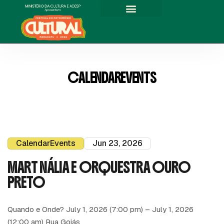
C
A
L
E
N
D
A
R
E
V
E
N
T
S
CalendarEvents
Jun 23, 2026
MART NÁLIA E ORQUESTRA OURO
PRETO
Quando e Onde? July 1, 2026 (7:00 pm) – July 1, 2026
(12:00 am) Rua Goiás