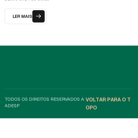
LER MAIS
TODOS OS DIREITOS RESERVADOS A
V
O
L
T
A
R
P
A
R
A
O
T
ADESP
O
P
O